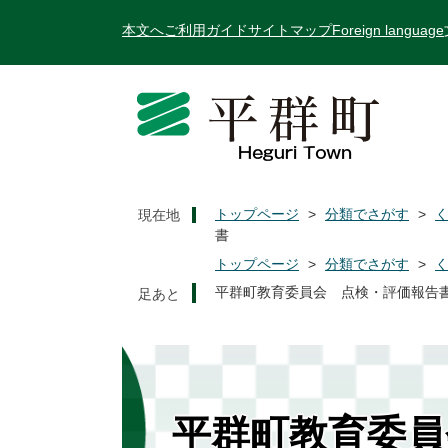
ペ
メ
本文へ
ご利用ガイド
サイトマップ
Foreign language
ー
ニ
ジ
ュ
の
ー
先
を
頭
飛
で
ば
す
し
。
て
トップページ
>
分類でさがす
>
現在地
本
書
文
トップページ
>
分類でさがす
>
へ
平群町教育委員会 点検・評価報告
平群町教育委員