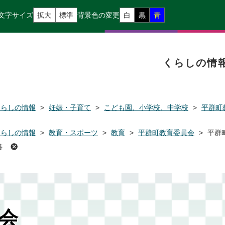
文字サイズ
拡大
標準
背景色の変更
白
黒
青
くらしの情
くらしの情報
>
妊娠・子育て
>
こども園、小学校、中学校
>
平群町
くらしの情報
>
教育・スポーツ
>
教育
>
平群町教育委員会
>
平群
書
会