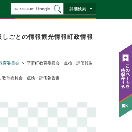
キ
詳細検索
ー
ワ
ー
ド
検
索
報
しごとの情報
観光情報
町政情報
教育委員会
>
平群町教育委員会 点検・評価報告
町教育委員会 点検・評価報告書