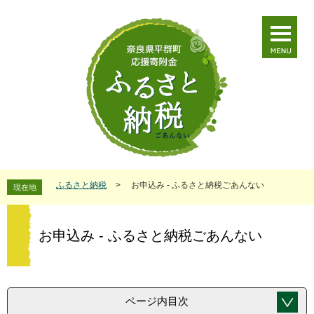
ペ
メ
ー
ニ
ジ
ュ
の
ー
先
を
頭
飛
で
ば
す
し
。
て
本
文
へ
本
ふるさと納税
>
お申込み - ふるさと納税ごあんない
現在地
文
お申込み - ふるさと納税ごあんない
ページ内目次