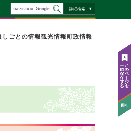
キ
詳細検索
ー
ワ
ー
ド
検
索
報
しごとの情報
観光情報
町政情報