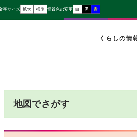
文字サイズ
拡大
標準
背景色の変更
白
黒
青
くらしの情
本
文
地図でさがす