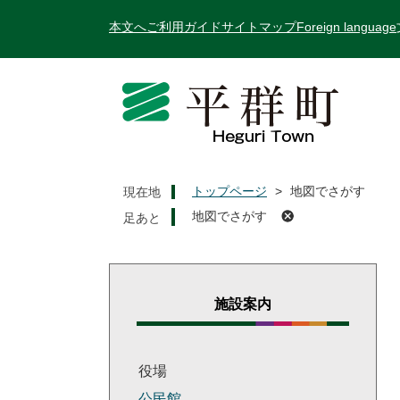
ペ
メ
本文へ
ご利用ガイド
サイトマップ
Foreign language
ー
ニ
ジ
ュ
の
ー
先
を
頭
飛
で
ば
す
し
。
て
トップページ
>
地図でさがす
現在地
本
地図でさがす
文
へ
施設案内
役場
公民館