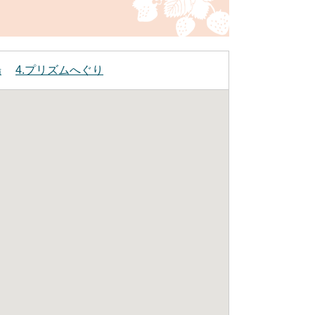
場
4.プリズムへぐり