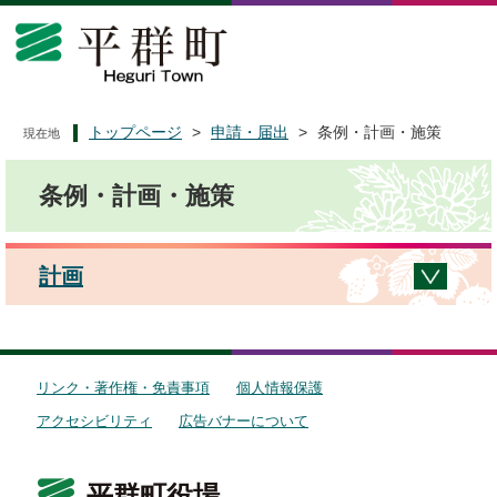
ペ
メ
ー
ニ
ジ
ュ
の
ー
先
を
頭
飛
トップページ
>
申請・届出
>
条例・計画・施策
現在地
で
ば
本
す
し
条例・計画・施策
文
。
て
本
文
へ
計画
リンク・著作権・免責事項
個人情報保護
アクセシビリティ
広告バナーについて
平群町役場