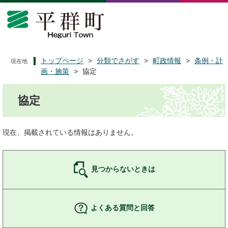
ペ
メ
ー
ニ
ジ
ュ
の
ー
先
を
頭
飛
トップページ
>
分類でさがす
>
町政情報
>
条例・計
現在地
で
ば
画・施策
>
協定
す
し
本
。
て
協定
文
本
文
へ
現在、掲載されている情報はありません。
見つからないときは
よくある質問と回答