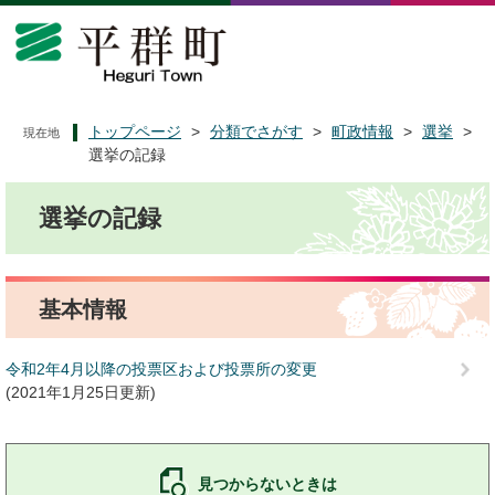
ペ
メ
ー
ニ
ジ
ュ
の
ー
先
を
頭
飛
トップページ
>
分類でさがす
>
町政情報
>
選挙
>
現在地
で
ば
選挙の記録
す
し
本
。
て
選挙の記録
文
本
文
へ
基本情報
令和2年4月以降の投票区および投票所の変更
2021年1月25日更新
見つからないときは