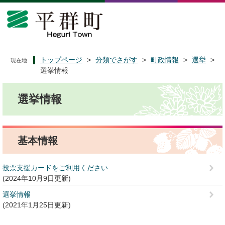
ペ
メ
ー
ニ
ジ
ュ
の
ー
先
を
頭
飛
トップページ
>
分類でさがす
>
町政情報
>
選挙
>
現在地
で
ば
選挙情報
す
し
本
。
て
選挙情報
文
本
文
へ
基本情報
投票支援カードをご利用ください
2024年10月9日更新
選挙情報
2021年1月25日更新