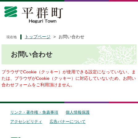
ペ
メ
ー
ニ
ジ
ュ
の
ー
先
を
頭
飛
トップページ
>
お問い合わせ
現在地
で
ば
本
す
し
お問い合わせ
文
。
て
本
文
ブラウザでCookie（クッキー）が使用できる設定になっていない、ま
へ
たは、ブラウザがCookie（クッキー）に対応していないため、お問い
合わせフォームをご利用頂けません。
リンク・著作権・免責事項
個人情報保護
アクセシビリティ
広告バナーについて