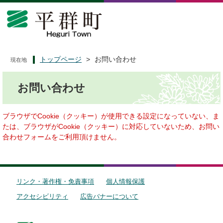
ペ
メ
ー
ニ
ジ
ュ
の
ー
先
を
頭
飛
トップページ
>
お問い合わせ
現在地
で
ば
本
す
し
お問い合わせ
文
。
て
本
文
ブラウザでCookie（クッキー）が使用できる設定になっていない、ま
へ
たは、ブラウザがCookie（クッキー）に対応していないため、お問い
合わせフォームをご利用頂けません。
リンク・著作権・免責事項
個人情報保護
アクセシビリティ
広告バナーについて