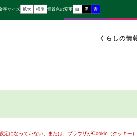
文字サイズ
拡大
標準
背景色の変更
白
黒
青
くらしの情
る設定になっていない、または、ブラウザがCookie（クッキ