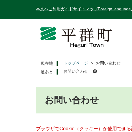
ペ
メ
本文へ
ご利用ガイド
サイトマップ
Foreign language
ー
ニ
ジ
ュ
の
ー
先
を
頭
飛
で
ば
す
し
。
て
トップページ
>
お問い合わせ
現在地
本
お問い合わせ
文
へ
本
文
お問い合わせ
ブラウザでCookie（クッキー）が使用でき