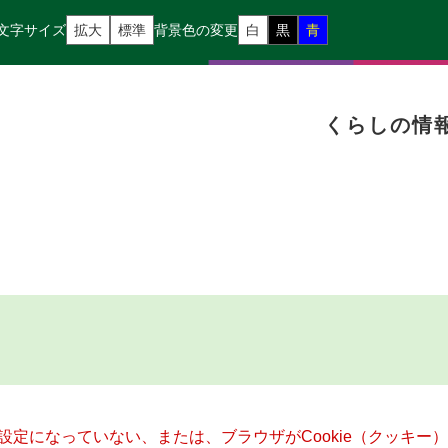
文字サイズ
拡大
標準
背景色の変更
白
黒
青
くらしの情
る設定になっていない、または、ブラウザがCookie（クッキ