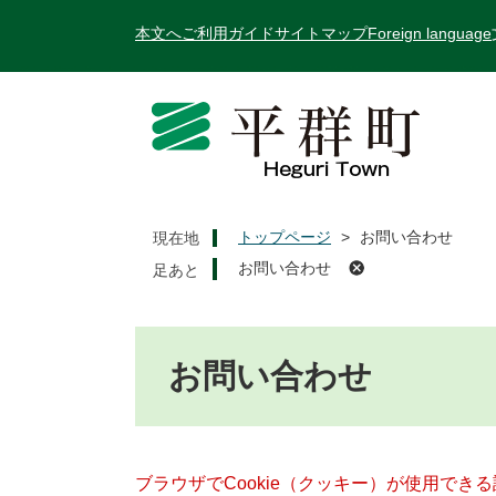
ペ
メ
本文へ
ご利用ガイド
サイトマップ
Foreign language
ー
ニ
ジ
ュ
の
ー
先
を
頭
飛
で
ば
す
し
。
て
トップページ
>
お問い合わせ
現在地
本
お問い合わせ
文
へ
本
文
お問い合わせ
ブラウザでCookie（クッキー）が使用でき