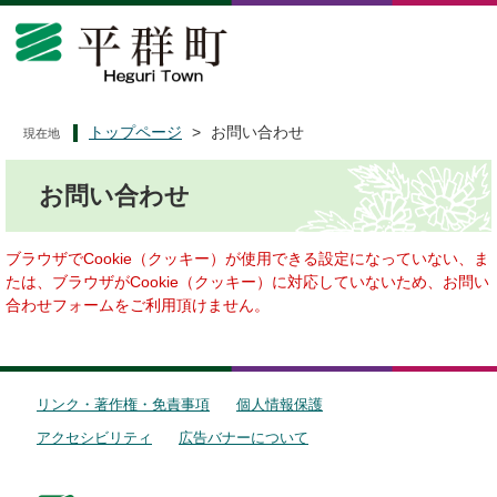
ペ
メ
ー
ニ
ジ
ュ
の
ー
先
を
頭
飛
トップページ
>
お問い合わせ
現在地
で
ば
本
す
し
お問い合わせ
文
。
て
本
文
ブラウザでCookie（クッキー）が使用できる設定になっていない、ま
へ
たは、ブラウザがCookie（クッキー）に対応していないため、お問い
合わせフォームをご利用頂けません。
リンク・著作権・免責事項
個人情報保護
アクセシビリティ
広告バナーについて