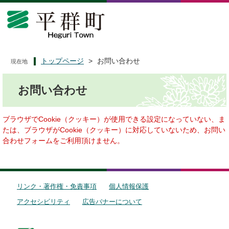
ペ
メ
ー
ニ
ジ
ュ
の
ー
先
を
頭
飛
トップページ
>
お問い合わせ
現在地
で
ば
本
す
し
お問い合わせ
文
。
て
本
文
ブラウザでCookie（クッキー）が使用できる設定になっていない、ま
へ
たは、ブラウザがCookie（クッキー）に対応していないため、お問い
合わせフォームをご利用頂けません。
リンク・著作権・免責事項
個人情報保護
アクセシビリティ
広告バナーについて