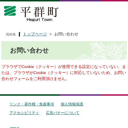
ペ
メ
ー
ニ
ジ
ュ
の
ー
先
を
頭
飛
トップページ
>
お問い合わせ
現在地
で
ば
本
す
し
お問い合わせ
文
。
て
本
文
ブラウザでCookie（クッキー）が使用できる設定になっていない、ま
へ
たは、ブラウザがCookie（クッキー）に対応していないため、お問い
合わせフォームをご利用頂けません。
リンク・著作権・免責事項
個人情報保護
アクセシビリティ
広告バナーについて