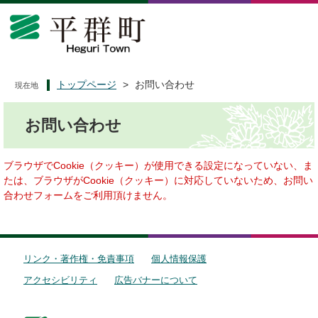
ペ
メ
ー
ニ
ジ
ュ
の
ー
先
を
頭
飛
トップページ
>
お問い合わせ
現在地
で
ば
本
す
し
お問い合わせ
文
。
て
本
文
ブラウザでCookie（クッキー）が使用できる設定になっていない、ま
へ
たは、ブラウザがCookie（クッキー）に対応していないため、お問い
合わせフォームをご利用頂けません。
リンク・著作権・免責事項
個人情報保護
アクセシビリティ
広告バナーについて