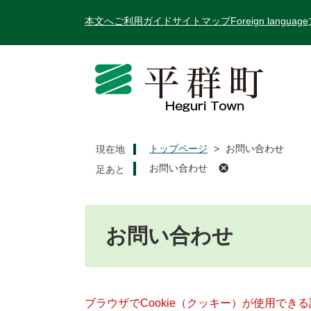
ペ
メ
本文へ
ご利用ガイド
サイトマップ
Foreign language
ー
ニ
ジ
ュ
の
ー
先
を
頭
飛
で
ば
す
し
。
て
トップページ
>
お問い合わせ
現在地
本
お問い合わせ
文
へ
本
文
お問い合わせ
ブラウザでCookie（クッキー）が使用でき