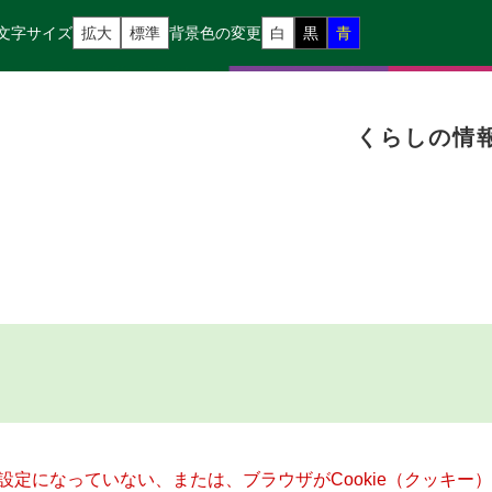
文字サイズ
拡大
標準
背景色の変更
白
黒
青
くらしの情
る設定になっていない、または、ブラウザがCookie（クッキ