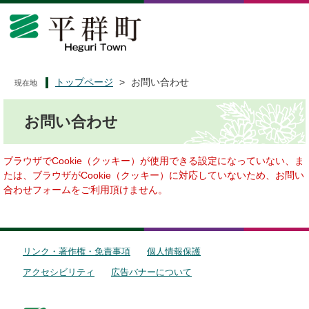
ペ
メ
ー
ニ
ジ
ュ
の
ー
先
を
頭
飛
トップページ
>
お問い合わせ
現在地
で
ば
本
す
し
お問い合わせ
文
。
て
本
文
ブラウザでCookie（クッキー）が使用できる設定になっていない、ま
へ
たは、ブラウザがCookie（クッキー）に対応していないため、お問い
合わせフォームをご利用頂けません。
リンク・著作権・免責事項
個人情報保護
アクセシビリティ
広告バナーについて