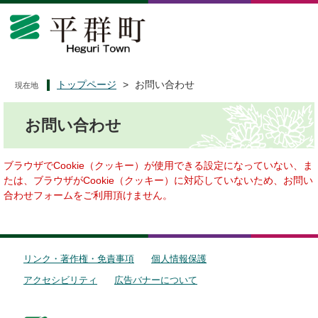
ペ
メ
ー
ニ
ジ
ュ
の
ー
先
を
頭
飛
トップページ
>
お問い合わせ
現在地
で
ば
本
す
し
お問い合わせ
文
。
て
本
文
ブラウザでCookie（クッキー）が使用できる設定になっていない、ま
へ
たは、ブラウザがCookie（クッキー）に対応していないため、お問い
合わせフォームをご利用頂けません。
リンク・著作権・免責事項
個人情報保護
アクセシビリティ
広告バナーについて