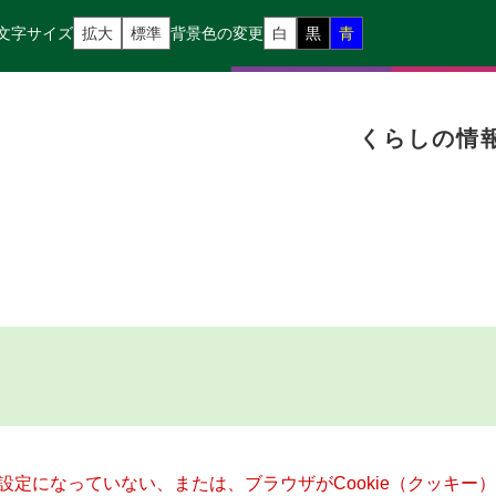
文字サイズ
拡大
標準
背景色の変更
白
黒
青
くらしの情
る設定になっていない、または、ブラウザがCookie（クッキ