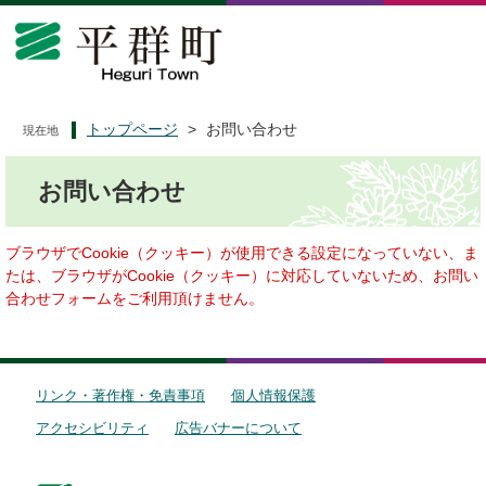
ペ
メ
ー
ニ
ジ
ュ
の
ー
先
を
頭
飛
トップページ
>
お問い合わせ
現在地
で
ば
本
す
し
お問い合わせ
文
。
て
本
文
ブラウザでCookie（クッキー）が使用できる設定になっていない、ま
へ
たは、ブラウザがCookie（クッキー）に対応していないため、お問い
合わせフォームをご利用頂けません。
リンク・著作権・免責事項
個人情報保護
アクセシビリティ
広告バナーについて